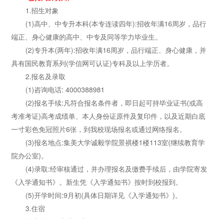
1.招生对象
(1)高中、中专升本科(本专连读四年):招收年满16周岁，品行
端正、身心健康的高中、中专及同等学力毕业生。
(2)专升本(两年):招收年满16周岁，品行端正、身心健康，并
具有国民教育系列(学信网可认证)专科及以上学历者。
2.报名及录取
(1)咨询电话: 4000388981
(2)报名手续:凡符合报名条件者，即日起可持毕业证书(或高
考准考证)高考成绩单、本人身份证原件及复印件，以及近期白底
一寸彩色免冠照片6张，到我校现场报名或通过网络报名。
(3)报名地点:集美大学诚毅学院景祺楼1楼113室(继续教育学
院办公室)。
(4)录取:经审核通过，并办理报名及缴费手续后，由学院寄发
《入学通知书》。新生凭《入学通知书》按时到校报到。
(5)开学时间:9月初(具体日期详见《入学通知书》)。
3.住宿