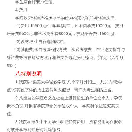
学生需自行安排住宿。
4.费用
学院收费标准严格按照省物价局核定的项目与标准执行。
(1)费用:19500元/生·学年(其中，艺术类学费10000元，技能
培养费9500元:非艺术类学费8000元，技能培养费11500元)。
(2)教材:学生自行选购教材。
(3)其他费用:自考课程报考费、实践考核费、毕业论文指导与
答辩费等按福建省财政厅相关文件规定另行缴纳。(详见《入学须
知》)
八特别说明
1.我院以“集美大学诚毅学院”八个字对外招生，凡加入“教学
点”或其他字样的招生宣传均系假冒，请广大考生谨防上当。
2.凡擅自以学院名义在社会上进行招生的单位或个人，学院
概不负责;对损害学院声誉的单位或个人，学院将依法追究其责
任。
3.我院在招生中不向学生收取任何费用，所有费用均在报名
时或开学报到注册时足额缴费。