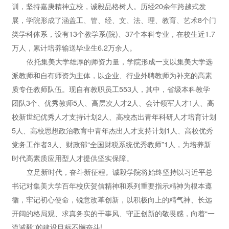
训，坚持嘉庚精神立校，诚毅品格树人。历经20余年跨越式发
展，学院形成了涵盖工、管、经、文、法、理、教育、艺术8个门
类学科体系，设有13个教学系(院)、37个本科专业，在校生近1.7
万人，累计培养输送毕业生6.2万余人。
依托集美大学雄厚的师资力量，学院形成一支以集美大学选
派教师和自有师资为主体，以企业、行业外聘教师为补充的高素
质专任教师队伍。现自有教职员工553人，其中，省级本科教学
团队3个、优秀教师5人、高层次人才2人、会计领军人才1人、高
校新世纪优秀人才支持计划2人、高校杰出青年科研人才培育计划
5人、高校思想政治教育中青年杰出人才支持计划1人、高校优秀
党务工作者3人、财政部“全国财税系统优秀教师”1人，为培养新
时代高素质应用型人才提供坚实保障。
立足新时代，奋斗新征程。诚毅学院将始终坚持以习近平总
书记对集美大学百年校庆贺信精神和系列重要指示精神为根本遵
循，牢记初心使命，锐意改革创新，以积极向上的精气神、长远
开阔的格局观、求真务实的干事风、守正创新的敬畏感，向着“一
流诚毅”的建设目标不懈奋斗!