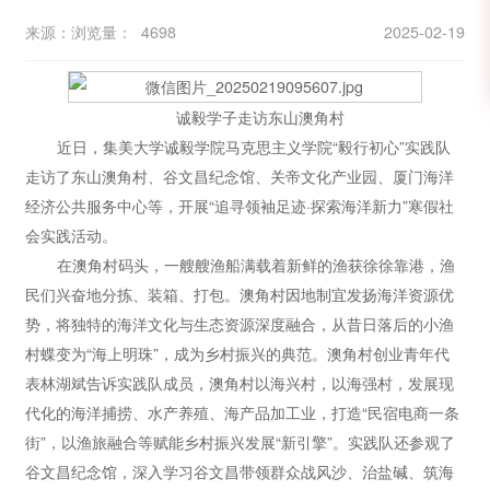
来源：
浏览量： 4698
2025-02-19
诚毅学子走访东山澳角村
近日，集美大学诚毅学院马克思主义学院“毅行初心”实践队
走访了东山澳角村、谷文昌纪念馆、关帝文化产业园、厦门海洋
经济公共服务中心等，开展“追寻领袖足迹·探索海洋新力”寒假社
会实践活动。
在澳角村码头，一艘艘渔船满载着新鲜的渔获徐徐靠港，渔
民们兴奋地分拣、装箱、打包。澳角村因地制宜发扬海洋资源优
势，将独特的海洋文化与生态资源深度融合，从昔日落后的小渔
村蝶变为“海上明珠”，成为乡村振兴的典范。澳角村创业青年代
表林湖斌告诉实践队成员，澳角村以海兴村，以海强村，发展现
代化的海洋捕捞、水产养殖、海产品加工业，打造“民宿电商一条
街”，以渔旅融合等赋能乡村振兴发展“新引擎”。实践队还参观了
谷文昌纪念馆，深入学习谷文昌带领群众战风沙、治盐碱、筑海